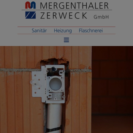
ießen
en
schließen
ßen
ließen
ßen
schließen
ließen