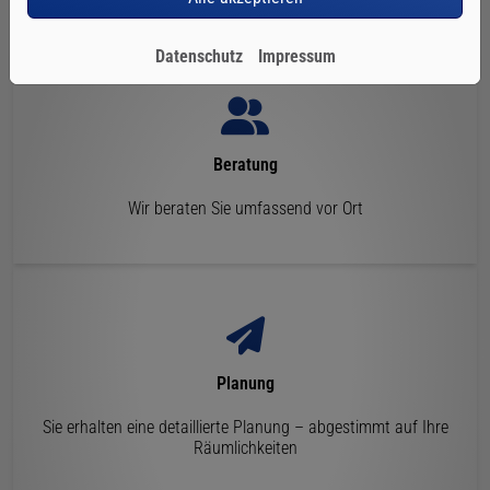
Datenschutz
Impressum
Beratung
Wir beraten Sie umfassend vor Ort
Planung
Sie erhalten eine detaillierte Planung – abgestimmt auf Ihre
Räumlichkeiten