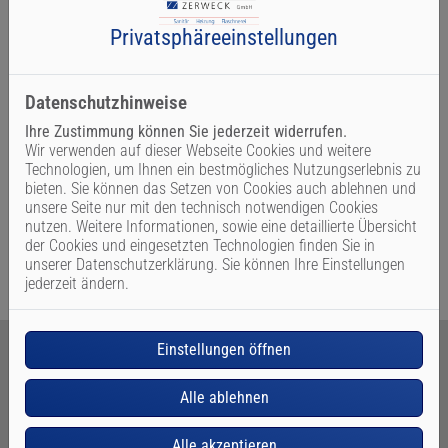
Privatsphäre­einstellungen
Datenschutzhinweise
Wertigkeit
Ihre Zustimmung können Sie jederzeit widerrufen.
Wir verwenden auf dieser Webseite Cookies und weitere
Technologien, um Ihnen ein bestmögliches Nutzungserlebnis zu
Sie steigern den Wiederverkaufswert Ihrer Immobilie durch
bieten. Sie können das Setzen von Cookies auch ablehnen und
die Installation einer zentralen Staubsaugeranlage
unsere Seite nur mit den technisch notwendigen Cookies
nutzen. Weitere Informationen, sowie eine detaillierte Übersicht
der Cookies und eingesetzten Technologien finden Sie in
unserer Datenschutzerklärung. Sie können Ihre Einstellungen
jederzeit ändern.
Einstellungen öffnen
Alle ablehnen
Unsere Leistungen rund um
Zentralstaubsauger
Alle akzeptieren